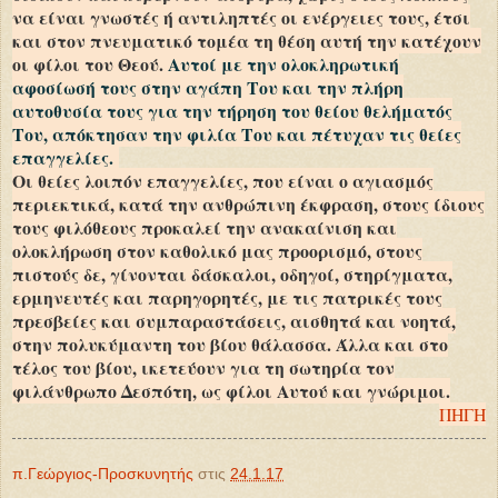
να είναι γνωστές ή αντιληπτές οι ενέργειες τους, έτσι
και στον πνευματικό τομέα τη θέση αυτή την κατέχουν
οι φίλοι του Θεού.
Αυτοί με την ολοκληρωτική
αφοσίωσή τους στην αγάπη Του και την πλήρη
αυτοθυσία τους για την τήρηση του θείου θελήματός
Του, απόκτησαν την φιλία Του και πέτυχαν τις θείες
επαγγελίες.
Οι θείες λοιπόν επαγγελίες, που είναι ο αγιασμός
περιεκτικά, κατά την ανθρώπινη έκφραση, στους ίδιους
τους φιλόθεους προκαλεί την ανακαίνιση και
ολοκλήρωση στον καθολικό μας προορισμό, στους
πιστούς δε, γίνονται δάσκαλοι, οδηγοί, στηρίγματα,
ερμηνευτές και παρηγορητές, με τις πατρικές τους
πρεσβείες και συμπαραστάσεις, αισθητά και νοητά,
στην πολυκύμαντη του βίου θάλασσα. Άλλα και στο
τέλος του βίου, ικετεύουν για τη σωτηρία τον
φιλάνθρωπο Δεσπότη, ως φίλοι Αυτού και γνώριμοι.
ΠΗΓΗ
π.Γεώργιος-Προσκυνητής
στις
24.1.17