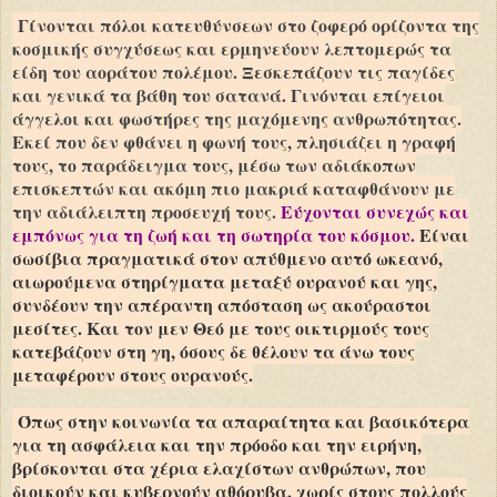
Γίνονται πόλοι κατευθύνσεων στο ζοφερό ορίζοντα της
κοσμικής συγχύσεως και ερμηνεύουν λεπτομερώς τα
είδη του αοράτου πολέμου. Ξεσκεπάζουν τις παγίδες
και γενικά τα βάθη του σατανά. Γινόνται επίγειοι
άγγελοι και φωστήρες της μαχόμενης ανθρωπότητας.
Εκεί που δεν φθάνει η φωνή τους, πλησιάζει η γραφή
τους, το παράδειγμα τους, μέσω των αδιάκοπων
επισκεπτών και ακόμη πιο μακριά καταφθάνουν με
την αδιάλειπτη προσευχή τους.
Εύχονται συνεχώς και
εμπόνως για τη ζωή και τη σωτηρία του κόσμου.
Είναι
σωσίβια πραγματικά στον απύθμενο αυτό ωκεανό,
αιωρούμενα στηρίγματα μεταξύ ουρανού και γης,
συνδέουν την απέραντη απόσταση ως ακούραστοι
μεσίτες. Και τον μεν Θεό με τους οικτιρμούς τους
κατεβάζουν στη γη, όσους δε θέλουν τα άνω τους
μεταφέρουν στους ουρανούς.
Όπως στην κοινωνία τα απαραίτητα και βασικότερα
για τη ασφάλεια και την πρόοδο και την ειρήνη,
βρίσκονται στα χέρια ελαχίστων ανθρώπων, που
διοικούν και κυβερνούν αθόρυβα, χωρίς στους πολλούς