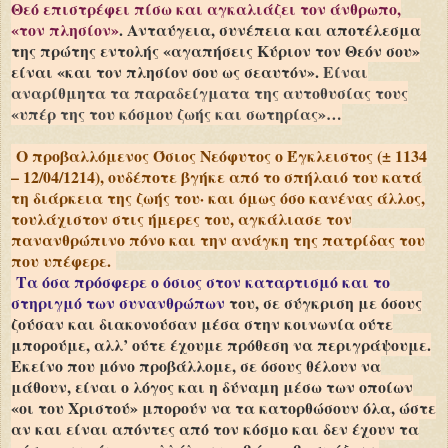
Θεό επιστρέφει πίσω και αγκαλιάζει τον άνθρωπο,
«τον πλησίον»
. Ανταύγεια, συνέπεια και αποτέλεσμα
της πρώτης εντολής «αγαπήσεις Κύριον τον Θεόν σου»
είναι «και τον πλησίον σου ως σεαυτόν».
Είναι
αναρίθμητα τα παραδείγματα της αυτοθυσίας τους
«υπέρ της του κόσμου ζωής και σωτηρίας»…
Ο προβαλλόμενος Όσιος Νεόφυτος ο Έγκλειστος (± 1134
– 12/04/1214), ουδέποτε βγήκε από το σπήλαιό του κατά
τη διάρκεια της ζωής του· και όμως όσο κανένας άλλος,
τουλάχιστον στις ήμερες του, αγκάλιασε τον
πανανθρώπινο πόνο και την ανάγκη της πατρίδας του
που υπέφερε.
Τα όσα πρόσφερε ο όσιος στον καταρτισμό και το
στηριγμό των συνανθρώπων
του, σε σύγκριση με όσους
ζούσαν και διακονούσαν μέσα στην κοινωνία ούτε
μπορούμε, αλλ’ ούτε έχουμε πρόθεση να περιγράψουμε.
Εκείνο που μόνο προβάλλομε, σε όσους θέλουν να
μάθουν, είναι ο λόγος και η δύναμη μέσω των οποίων
«οι του Χριστού» μπορούν να τα κατορθώσουν όλα, ώστε
αν και είναι απόντες από τον κόσμο και δεν έχουν τα