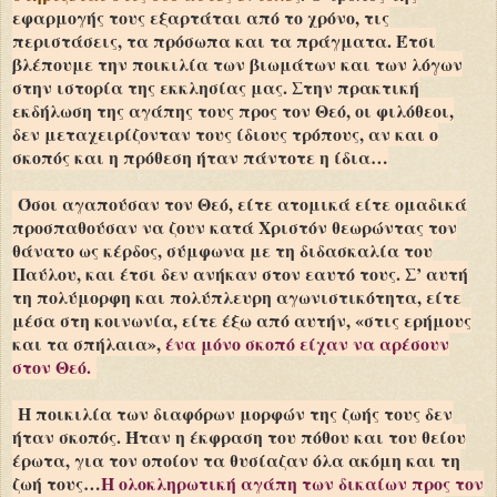
εφαρμογής τους εξαρτάται από το χρόνο, τις
περιστάσεις, τα πρόσωπα και τα πράγματα. Έτσι
βλέπουμε την ποικιλία των βιωμάτων και των λόγων
στην ιστορία της εκκλησίας μας. Στην πρακτική
εκδήλωση της αγάπης τους προς τον Θεό, οι φιλόθεοι,
δεν μεταχειρίζονταν τους ίδιους τρόπους, αν και ο
σκοπός και η πρόθεση ήταν πάντοτε η ίδια…
Όσοι αγαπούσαν τον Θεό, είτε ατομικά είτε ομαδικά
προσπαθούσαν να ζουν κατά Χριστόν θεωρώντας τον
θάνατο ως κέρδος, σύμφωνα με τη διδασκαλία του
Παύλου, και έτσι δεν ανήκαν στον εαυτό τους. Σ’ αυτή
τη πολύμορφη και πολύπλευρη αγωνιστικότητα, είτε
μέσα στη κοινωνία, είτε έξω από αυτήν, «στις ερήμους
και τα σπήλαια»,
ένα μόνο σκοπό είχαν να αρέσουν
στον Θεό.
Η ποικιλία των διαφόρων μορφών της ζωής τους δεν
ήταν σκοπός. Ήταν η έκφραση του πόθου και του θείου
έρωτα, για τον οποίον τα θυσίαζαν όλα ακόμη και τη
ζωή τους…
Η ολοκληρωτική αγάπη των δικαίων προς τον