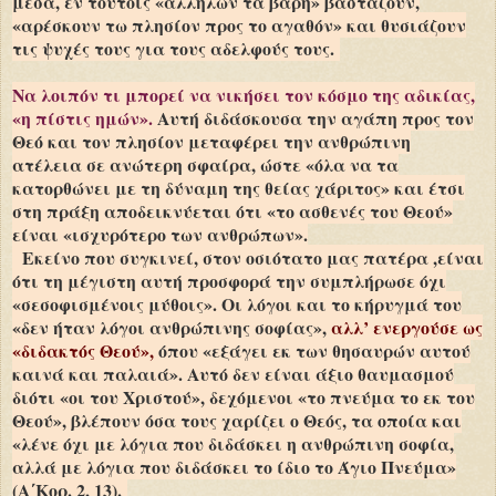
μέσα, εν τούτοις «αλλήλων τα βάρη» βαστάζουν,
«αρέσκουν τω πλησίον προς το αγαθόν» και θυσιάζουν
τις ψυχές τους για τους αδελφούς τους.
Να λοιπόν τι μπορεί να νικήσει τον κόσμο της αδικίας,
«η πίστις ημών».
Αυτή διδάσκουσα την αγάπη προς τον
Θεό και τον πλησίον μεταφέρει την ανθρώπινη
ατέλεια σε ανώτερη σφαίρα, ώστε «όλα να τα
κατορθώνει με τη δύναμη της θείας χάριτος» και έτσι
στη πράξη αποδεικνύεται ότι «το ασθενές του Θεού»
είναι «ισχυρότερο των ανθρώπων».
Ε
κείνο που συγκινεί, στον οσιότατο μας πατέρα ,είναι
ότι τη μέγιστη αυτή προσφορά την συμπλήρωσε όχι
«σεσοφισμένοις μύθοις». Οι λόγοι και το κήρυγμά του
«δεν ήταν λόγοι ανθρώπινης σοφίας»,
αλλ’ ενεργούσε ως
«διδακτός Θεού»,
όπου «εξάγει εκ των θησαυρών αυτού
καινά και παλαιά». Αυτό δεν είναι άξιο θαυμασμού
διότι «οι του Χριστού», δεχόμενοι «το πνεύμα το εκ του
Θεού», βλέπουν όσα τους χαρίζει ο Θεός, τα οποία και
«λένε όχι με λόγια που διδάσκει η ανθρώπινη σοφία,
αλλά με λόγια που διδάσκει το ίδιο το Άγιο Πνεύμα»
(Α΄Κορ. 2, 13).