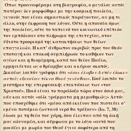
Όπως προαναφέραμε στη βιογραφία, ο μεγάλος αυτός
πατέρας δεν μορφώθηκε με την κοσμική παιδεία,
γεγονός που είναι σημαντικός παράγοντας, αν μη τι
άλλο, στην έκφραση του λόγου. Ούτε η απουσία όμως
της παιδείας, ούτε το ταπεινό του κοινωνικό επίπεδο
τον εμπόδισαν στο πλήρωμα της επιτυχίας, στον
ύψιστο προορισμό της κατακτήσεως των θείων
επαγγελιών. Η κατ’ άνθρωπον ακριβώς προς τον Θεόν
υποταγή και υπακοή συμπλήρωσε το καθήκον των
αγίων και η θεομίμηση, κατά τον θείον Παύλο,
ερμηνεύεται ως ο θρίαμβος και ο κύριος σκοπός.
Δικαίως λοιπόν γράφηκε ότι
«όσοι έλαβον Αυτόν έδωκεν
. Ιδού λοιπόν το
αυτοίς εξουσίαν τέκνα Θεού γενέσθαι»
μυστήριο της υπερφυσικής επεκτάσεως των «του
Χριστού». Ποιό είναι το παράδοξο τώρα στον όσιό μας,
εάν και αυτός «οίδε γράμματα μη μεμαθηκώς;» Αυτός
που υποσχέθηκε ότι «μέσα από εκείνον που πιστεύει σ’
εμένα ποτάμια ζωντανό νερό θα τρέξουν» (Ιω. 7, 38)
έδωσε με τη θεία του χάρη, όσα έλειπαν από τη δική
μας αδυναμία, και σύμφωνα με το λόγο «αυτό που
μοιάζει με μωρία του Θεού έγινε σοφότερο από τη