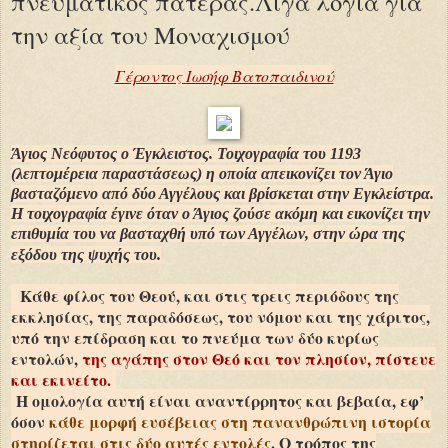
πνευματικός πατέρας.Λίγα λόγια για
την αξία του Mοναχισμού
Γέροντος Ιωσήφ Βατοπαιδινού
Άγιος Νεόφυτος ο Έγκλειστος. Τοιχογραφία του 1193
(λεπτομέρεια παραστάσεως) η οποία απεικονίζει τον Άγιο
βασταζόμενο από δύο Αγγέλους και βρίσκεται στην Εγκλείστρα.
Η τοιχογραφία έγινε όταν ο Άγιος ζούσε ακόμη και εικονίζει την
επιθυμία του να βασταχθή υπό των Αγγέλων, στην ώρα της
εξόδου της ψυχής του.
Κάθε φίλος του Θεού, και στις τρεις περιόδους της
εκκλησίας, της παραδόσεως, του νόμου και της χάριτος,
υπό την επίδραση και το πνεύμα των δύο κυρίως
εντολών,
της αγάπης στον Θεό και τον πλησίον, πίστευε
και εκινείτο.
Η ομολογία αυτή είναι αναντίρρητος και βεβαία, εφ’
όσον
κάθε μορφή ευσέβειας στη πανανθρώπινη ιστορία
στηρίζεται στις δύο αυτές εντολές
. Ο τρόπος της