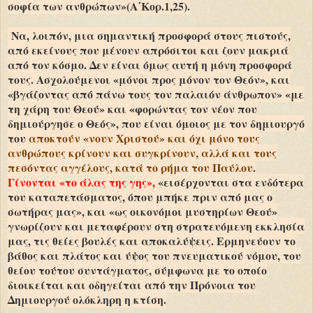
σοφία των ανθρώπων»(Α΄Κορ.1,25).
Να, λοιπόν, μια σημαντική προσφορά στους πιστούς,
από εκείνους που μένουν απρόσιτοι και ζουν μακριά
από τον κόσμο. Δεν είναι όμως αυτή η μόνη προσφορά
τους. Ασχολούμενοι «μόνοι προς μόνον τον Θεόν», και
«βγάζοντας από πάνω τους τον παλαιόν άνθρωπον» «με
τη χάρη του Θεού» και «φορώντας τον νέον που
δημιούργησε ο Θεός», που είναι όμοιος με τον δημιουργό
του
αποκτούν «νουν Χριστού» και όχι μόνο τους
ανθρώπους κρίνουν και συγκρίνουν, αλλά και τους
πεσόντας αγγέλους, κατά το ρήμα του Παύλου
.
Γίνονται «το άλας της γης»,
«εισέρχονται στα ενδότερα
του καταπετάσματος, όπου μπήκε πριν από μας ο
σωτήρας μας», και «ως οικονόμοι μυστηρίων Θεού»
γνωρίζουν και μεταφέρουν στη στρατευόμενη εκκλησία
μας, τις θείες βουλές και αποκαλύψεις. Ερμηνεύουν το
βάθος και πλάτος και ύψος του πνευματικού νόμου, του
θείου τούτου συντάγματος, σύμφωνα με το οποίο
διοικείται και οδηγείται από την Πρόνοια του
Δημιουργού ολόκληρη η κτίση.