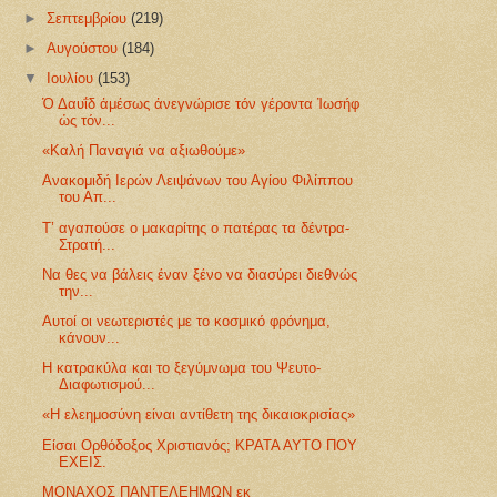
►
Σεπτεμβρίου
(219)
►
Αυγούστου
(184)
▼
Ιουλίου
(153)
Ὁ Δαυΐδ ἀμέσως ἀνεγνώρισε τόν γέροντα Ἰωσήφ
ὡς τόν...
«Καλή Παναγιά να αξιωθούμε»
Ανακομιδή Ιερών Λειψάνων του Αγίου Φιλίππου
του Απ...
Τ’ αγαπούσε ο μακαρίτης ο πατέρας τα δέντρα-
Στρατή...
Να θες να βάλεις έναν ξένο να διασύρει διεθνώς
την...
Αυτοί οι νεωτεριστές με το κοσμικό φρόνημα,
κάνουν...
Η κατρακύλα και το ξεγύμνωμα του Ψευτο-
Διαφωτισμού...
«Η ελεημοσύνη είναι αντίθετη της δικαιοκρισίας»
Είσαι Ορθόδοξος Χριστιανός; ΚΡΑΤΑ ΑΥΤΟ ΠΟΥ
ΕΧΕΙΣ.
MΟΝΑΧΟΣ ΠΑΝΤΕΛΕΗΜΩΝ εκ