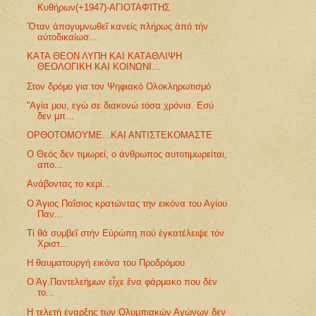
Κυθήρων(+1947)-ΑΓΙΟΤΑΦΊΤΗΣ
Ὅταν ἀπογυμνωθεῖ κανείς πλήρως ἀπό τήν
αὐτοδικαίωσ...
ΚΑTA ΘΕOΝ ΛΥΠΗ ΚΑΙ ΚΑΤAΘΛΙΨΗ
ΘΕΟΛΟΓΙΚH ΚΑΙ ΚΟΙΝΩΝΙ...
Στον δρόμο για τον Ψηφιακό Ολοκληρωτισμό
''Αγία μου, εγώ σε διακονώ τόσα χρόνια. Εσύ
δεν μπ...
ΟΡΘΟΤΟΜΟΥΜΕ...ΚΑΙ ΑΝΤΙΣΤΕΚΟΜΑΣΤΕ
Ο Θεός δεν τιμωρεί, ο άνθρωπος αυτοτιμωρείται,
απο...
Ανάβοντας το κερί...
Ο Άγιος Παΐσιος κρατώντας την εικόνα του Αγίου
Παν...
Τί θά συμβεῖ στήν Εὐρώπη πού ἐγκατέλειψε τόν
Χριστ...
Η θαυματουργή εικόνα του Προδρόμου
Ο Άγ.Παντελεήμων εἶχε ἕνα φάρμακο που δὲν
το...
Η τελετή έναρξης των Ολυμπιακών Αγώνων δεν