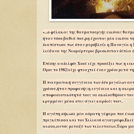
«...ο φύλακας της θαυματουργής εικόνας θαύ
ήταν τόσο βαθιά που,μη έχοντας μία εικόνα 
διαπίστωσε πως όταν μυρόβλυζε η Παναγία η 
λείψανα της Νεομάρτυρος βρισκόνταν δίπλα σ
Επίσης ο αδελφός Χοσέ είχε προσέξει πως η ει
Όρος το 1982)είχε φτιαχτεί έναν χρόνο μετά 
Η πνευματική συγγένεια των δύο μεγάλων αυτώ
χρόνου,ήταν προφανής:η ευγένεια και η ακερ
αποφασιστικότητά τους να ακολουθήσουν τον 
κρυμμένες μέσα στις άγιες καρδιές τους.
Η αγάπη σήκωσε μία αόρατη γέφυρα που ένωσε
πριγκίπισσα και τον Χιλιανό αγιογράφο.Εκεί
αιώνα,αυτός μεταξύ των τελευταίων.Τώρα μα