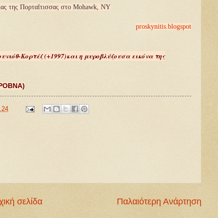
γίας της Πορταΐτισσας στο Mohawk, NY
proskynitis.blogspot
υνιόθ-Κορτέζ (+1997)και η μυροβλύζουσα εικόνα της
ΡΟΒΝΑ)
.24
χική σελίδα
Παλαιότερη Ανάρτηση