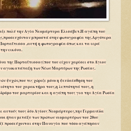
μαζε πολύ την Αγία Νεομάρτυρα Ελισάβετ.Η αγάπη του
της,προσευχόνταν μπροστά στην φωτογραφία της.Αργότερα
Πορταΐτισσα ,αυτή η φωτογραφία όπως και τα ιερά
την εικόνα.
κόνα της Πορταΐτισσας(που του είχαν χαρίσει στο Άγιον
την αγιοκατάταξη των Νέων Μαρτύρων της Ρωσίας.
ν ψυχών,που τις χώριζε μόνο η ψευδαίσθηση του
αιότητα του χαρακτήρα τους,η λεπτότητά τους, η
δρόμο του μαρτυρίου και η αγάπη τους για την Αγία Ρωσία
 αυτούς τους δύο Αγίους Νεομάρτυρες,την Γερμανίδα
νοι ήταν μετάξυ των πρώτων νεομαρτύρων του 20ου
ζί προσεύχονται στην Παναγία που τόσο αγάπησαν