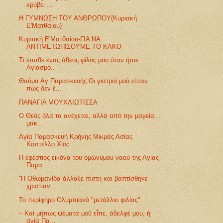
κρύβει ...
Η ΓΥΜΝΩΣΗ ΤΟΥ ΑΝΘΡΩΠΟΥ(Κυριακή
Ε'Ματθαίου)
Κυριακή Ε'Ματθαίου-ΓΙΑ ΝΑ
ΑΝΤΙΜΕΤΩΠΙΣΟΥΜΕ ΤΟ ΚΑΚΟ
Τι έπαθε ένας άθεος φίλος μου όταν ήπιε
Αγιασμό..
Θαύμα Αγ.Παρασκευής:Οι γιατροί μού είπαν
πως δεν έ...
ΠΑΝΑΓΙΑ ΜΟΥΧΛΙΩΤΙΣΣΑ
Ο Θεός όλα τα ανέχεται, αλλά από την μαγεία...
μακ...
Αγία Παρασκευή Κρήνης Μικράς Ασίας
Καστέλλο Χίος
Η εφέστιος εικόνα του ομώνυμου ναού της Αγίας
Παρα...
''Η Οθωμανίδα άλλαξε πίστη και βαπτίσθηκε
χριστιαν...
Το περίφημο Ολυμπιακό "μετάλλιο φιλίας"
– Καί μήπως ψέματα μοῦ εἶπε, ἀδελφέ μου, ἡ
ἁγία Πα...