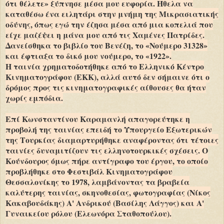
ότι θέλετε» ξύπνησε μέσα μου ευφορία. Ήθελα να
καταθέσω ένα ειλητάρι στην μνήμη της Μικρασιατικής
οδύνης, όπως εγώ την έζησα μέσα από μια κοπελιά που
είχε μαζέψει η μάνα μου από τις Χαμένες Πατρίδες.
Δανείσθηκα το βιβλίο του Βενέζη, το «Νούμερο 31328»
και έφτιαξα το δικό μου νούμερο, το «1922».
Η ταινία χρηματοδοτήθηκε από το Ελληνικό Κέντρο
Κινηματογράφου (ΕΚΚ), αλλά αυτό δεν σήμαινε ότι ο
δρόμος προς τις κινηματογραφικές αίθουσες θα ήταν
χωρίς εμπόδια.
Επί Κωνσταντίνου Καραμανλή απαγορεύτηκε η
προβολή της ταινίας επειδή το Υπουργείο Εξωτερικών
της Τουρκίας διαμαρτυρήθηκε αναφέροντας ότι τέτοιες
ταινίες δυναμιτίζουν τις ελληνοτουρκικές σχέσεις. Ο
Κούνδουρος όμως πήρε αντίγραφο του έργου, το οποίο
προβλήθηκε στο Φεστιβάλ Κινηματογράφου
Θεσσαλονίκης το 1978, λαμβάνοντας τα βραβεία
καλύτερης ταινίας, σκηνοθεσίας, φωτογραφίας (Νίκος
Κακαβουδάκης) Α' Ανδρικού (Βασίλης Λάγγος) και Α'
Γυναικείου ρόλου (Ελεωνόρα Σταθοπούλου).