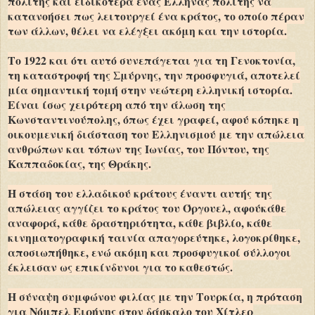
πολίτης και ειδικότερα ένας Έλληνας πολίτης να
κατανοήσει πως λειτουργεί ένα κράτος, το οποίο πέραν
των άλλων, θέλει να ελέγξει ακόμη και την ιστορία.
Το 1922 και ότι αυτό συνεπάγεται για τη Γενοκτονία,
τη καταστροφή της Σμύρνης, την προσφυγιά, αποτελεί
μία σημαντική τομή στην νεώτερη ελληνική ιστορία.
Είναι ίσως χειρότερη από την άλωση της
Κωνσταντινούπολης, όπως έχει γραφεί, αφού κόπηκε η
οικουμενική διάσταση του Ελληνισμού με την απώλεια
ανθρώπων και τόπων της Ιωνίας, του Πόντου, της
Καππαδοκίας, της Θράκης.
Η στάση του ελλαδικού κράτους έναντι αυτής της
απώλειας αγγίζει το κράτος του Όργουελ, αφούκάθε
αναφορά, κάθε δραστηριότητα, κάθε βιβλίο, κάθε
κινηματογραφική ταινία απαγορεύτηκε, λογοκρίθηκε,
αποσιωπήθηκε, ενώ ακόμη και προσφυγικοί σύλλογοι
έκλεισαν ως επικίνδυνοι για το καθεστώς.
Η σύναψη συμφώνου φιλίας με την Τουρκία, η πρόταση
για Νόμπελ Ειρήνης στον δάσκαλο του Χίτλερ