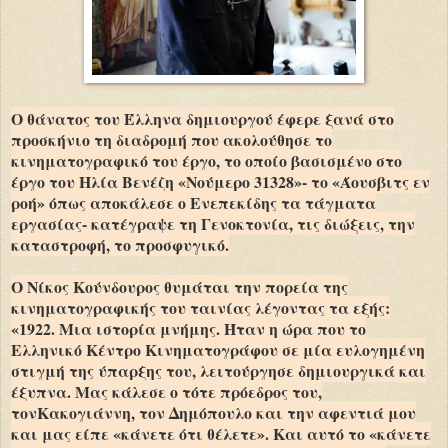
Ο θάνατος του Έλληνα δημιουργού έφερε ξανά στο
προσκήνιο τη διαδρομή που ακολούθησε το
κινηματογραφικό του έργο, το οποίο βασισμένο στο
έργο του Ηλία Βενέζη «Νούμερο 31328»- το «Άουσβιτς εν
ροή» όπως αποκάλεσε ο Ενεπεκίδης τα τάγματα
εργασίας- κατέγραψε τη Γενοκτονία, τις διώξεις, την
καταστροφή, το προσφυγικό.
Ο Νίκος Κούνδουρος θυμάται την πορεία της
κινηματογραφικής του ταινίας λέγοντας τα εξής:
«1922. Μια ιστορία μνήμης. Ήταν η ώρα που το
Ελληνικό Κέντρο Κινηματογράφου σε μία ευλογημένη
στιγμή της ύπαρξης του, λειτούργησε δημιουργικά και
έξυπνα. Μας κάλεσε ο τότε πρόεδρος του,
τονΚακογιάννη, τον Δημόπουλο και την αφεντιά μου
και μας είπε «κάνετε ότι θέλετε». Και αυτό το «κάνετε