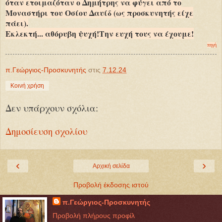
όταν ετοιμαζόταν ο Δημήτρης να φύγει από το
Μοναστήρι του Οσίου Δαυίδ (ως προσκυνητής είχε
πάει).
Εκλεκτή... αθόρυβη ψυχή!Την ευχή τους να έχουμε!
πηγή
π.Γεώργιος-Προσκυνητής
στις
7.12.24
Κοινή χρήση
Δεν υπάρχουν σχόλια:
Δημοσίευση σχολίου
‹
›
Αρχική σελίδα
Προβολή έκδοσης ιστού
π.Γεώργιος-Προσκυνητής
Προβολή πλήρους προφίλ